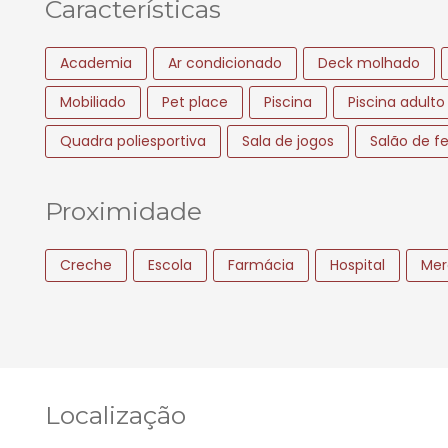
Características
Academia
Ar condicionado
Deck molhado
Mobiliado
Pet place
Piscina
Piscina adulto
Quadra poliesportiva
Sala de jogos
Salão de f
Proximidade
Creche
Escola
Farmácia
Hospital
Mer
Localização