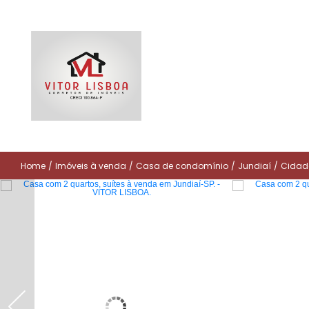
Home
/
Imóveis à venda
/
Casa de condomínio
/
Jundiaí
/
Cidad