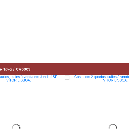
e Nova
/
CA0003