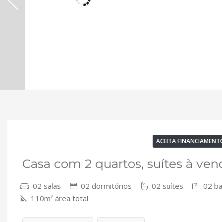
VENDA
DISPONÍVEL
CASA MOBILIADA
ACEITA FINANCIAMENT
Casa com 2 quartos, suítes à ve
02 salas
02 dormitórios
02 suítes
02 ba
110m² área total