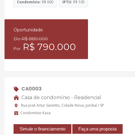
Condomínio:
R$ 600
IPTU:
R$ 105
Oportunidade.
De R$ 880.000
R$ 790.000
Por
CA0003
Casa de condomínio - Residencial
Rua José Artur Savietto, Cidade Nova, Jundiaí / SP
Condomínio Kaza
Simule o financiamento
Faça uma proposta