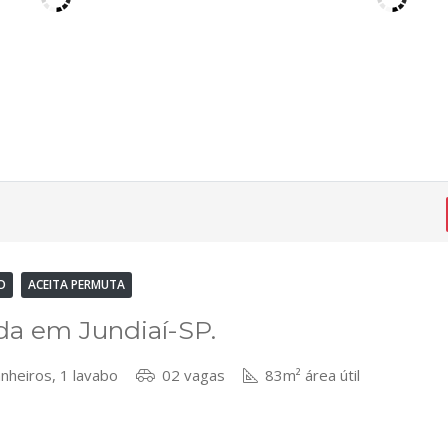
O
ACEITA PERMUTA
nda em Jundiaí-SP.
nheiros, 1 lavabo
02 vagas
83m² área útil