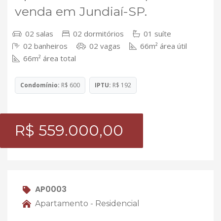
venda em Jundiaí-SP.
02 salas
02 dormitórios
01 suíte
02 banheiros
02 vagas
66m² área útil
66m² área total
Condomínio:
R$ 600
IPTU:
R$ 192
R$ 559.000,00
AP0003
Apartamento - Residencial