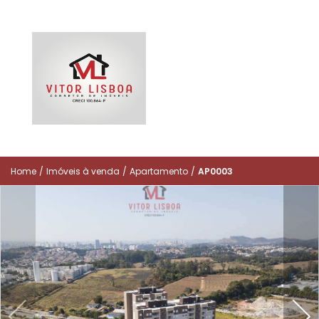
Home
/
Imóveis à venda
/
Apartamento
/
AP0003