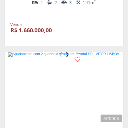
4
2
3
141m²
Venda
R$ 1.660.000,00
Novo
Seu novo lar está aqui.
AP0008