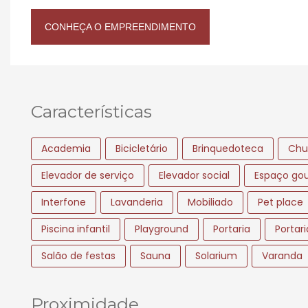
CONHEÇA O EMPREENDIMENTO
Características
Academia
Bicicletário
Brinquedoteca
Chu
Elevador de serviço
Elevador social
Espaço go
Interfone
Lavanderia
Mobiliado
Pet place
Piscina infantil
Playground
Portaria
Portar
Salão de festas
Sauna
Solarium
Varanda
Proximidade