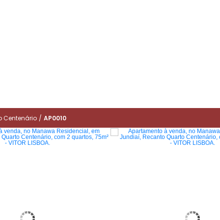
o Centenário
/
AP0010