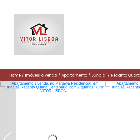
Home
/
Imóveis à venda
/
Apartamento
/
Jundiaí
/
Recanto Quart