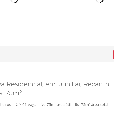
 Residencial, em Jundiaí, Recanto
s, 75m²
heiros
01 vaga
75m² área útil
75m² área total