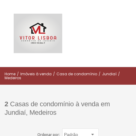
Home
/
Imóveis à venda
/
Casa de condomínio
/
Jundiaí
/
Medeiros
2
Casas de condomínio à venda em
Jundiaí, Medeiros
Ordenar por: