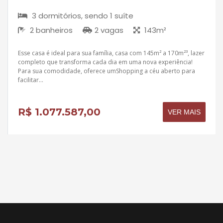
3 dormitórios, sendo 1 suíte
2 banheiros
2 vagas
143m²
Esse casa é ideal para sua família, casa com 145m² a 170m²³, lazer
completo que transforma cada dia em uma nova experiência!
Para sua comodidade, oferece umShopping a céu aberto para
facilitar...
R$ 1.077.587,00
VER MAIS